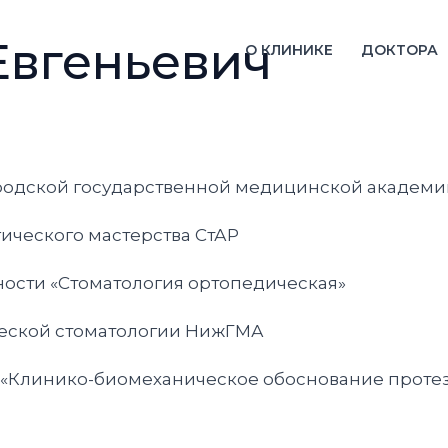
Евгеньевич
О КЛИНИКЕ
ДОКТОРА
ородской государственной медицинской академи
гического мастерства СтАР
ности «Cтоматология ортопедическая»
ческой стоматологии НижГМА
у «Клинико-биомеханическое обоснование прот