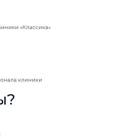
клиники «Классика»
сонала клиники
ы?