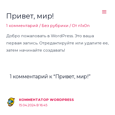
Перейти
Mai
Привет, мир!
к
Men
содержимому
1 комментарий
/
Без рубрики
/ От
n1x0n
Добро пожаловать в WordPress. Это ваша
первая запись. Отредактируйте или удалите ее,
затем начинайте создавать!
1 комментарий к “Привет, мир!”
КОММЕНТАТОР WORDPRESS
15.04.2024 В 16:45